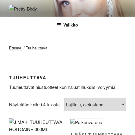
Siirry
sisältöön
PRETTY BIRDY
Kampaamo kallio
Valikko
Etusivu
/ Tuuheuttava
TUUHEUTTAVA
Tuuheuttavat hiustuotteet kun haluat hiuksiisi volyymia.
Näytetään kaikki 4 tulosta
J.MÄKI TUUHEUTTAVA