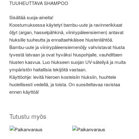
TUUHEUTTAVA SHAMPOO
Sisältää suoja-aineita!
Koostumuksessa käytetyt bambu-uute ja ravinnerikkaat
öljyt (argan, hasselpähkinä, viinirypäleensiemen) antavat
hiuksille tuuheutta ja ennaltaehkäisee hiustenlähtöä.
Bambu-uute ja viinirypäleensiemenöljy vahvistavat hiusta
tyvestä latvaan ja ovat hyväksi hiuspohjalle, vauhdittaen
hiusten kasvua. Luo hiukseen suojan UV-säteilyä ja muita
ympäristön haitallisia tekijöitä vastaan.
Käyttöohje: levitä hieroen kosteisiin hiuksiin, huuhtele
huolellisesti vedellä, ja toista. On suositeltavaa ravistaa
ennen käyttöä!
Tutustu myös