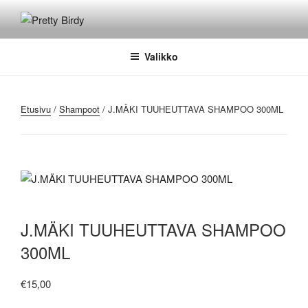
Siirry
sisältöön
PRETTY BIRDY
Kampaamo kallio
Valikko
Etusivu
/
Shampoot
/ J.MÄKI TUUHEUTTAVA SHAMPOO 300ML
J.MÄKI TUUHEUTTAVA SHAMPOO
300ML
€
15,00