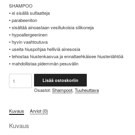
SHAMPOO
• ei sisällä sulfaatteja
• parabeeniton
• sisältää ainoastaan vesiliukoisia silikoneja
• hypoallergeeninen
• hyvin vaahtoutuva
• useita hiuspohjaa helliviä ainesosia
• tehostaa hiustenkasvua ja ennaltaehkäisee hiustenlähtöä
• mahdollistaa pidemmän pesuvälin
J.MÄKI
Lisää ostoskoriin
TUUHEUTTAVA
Osastot:
Shampoot
,
Tuuheuttava
SHAMPOO
300ML
määrä
Kuvaus
Arviot (0)
Kuvaus